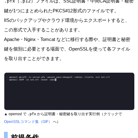
.pfx
（
.p12
）ファイルは、SSL証明書・中間CA証明書・秘密
鍵が1つにまとめられたPKCS#12形式のファイルです。
IISのバックアップやクラウド環境からエクスポートすると、
この形式で入手することがあります。
Apache・Nginx・Tomcat などに移行する際や、証明書と秘密
鍵を個別に必要とする場面で、OpenSSLを使って各ファイル
を取り出すことができます。
▲ openssl で
.pfx
から証明書・秘密鍵を取り出す実行例（クリックで
OpenSSLコマンド集（GIF）
へ）
前提条件