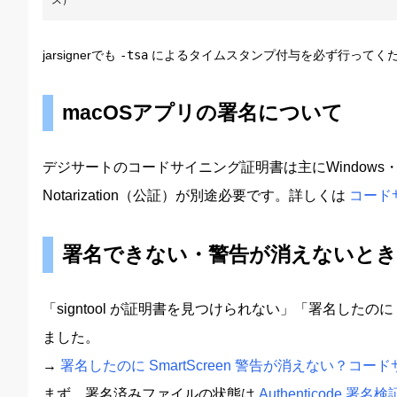
jarsignerでも
-tsa
によるタイムスタンプ付与を必ず行ってく
macOSアプリの署名について
デジサートのコードサイニング証明書は主にWindows・Jav
Notarization（公証）が別途必要です。詳しくは
コード
署名できない・警告が消えないと
「signtool が証明書を見つけられない」「署名した
ました。
→
署名したのに SmartScreen 警告が消えない？
まず、署名済みファイルの状態は
Authenticode 署