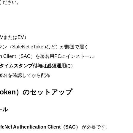
ください。
VまたはEV）
（SafeNet eTokenなど）が郵送で届く
ication Client（SAC）を署名用PCにインストール
タイムスタンプ付与は必須運用に
）
ーラーで署名を確認してから配布
 eToken）のセットアップ
トール
feNet Authentication Client（SAC）
が必要です。