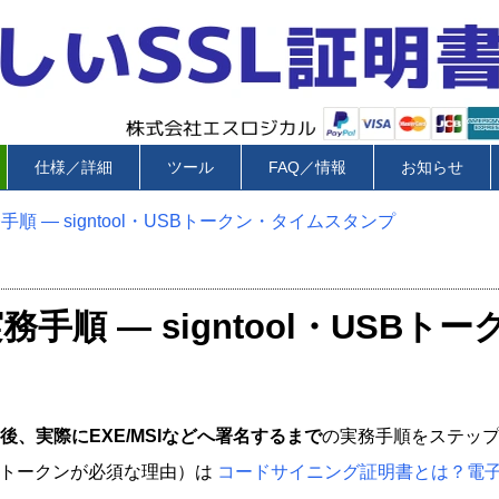
仕様／詳細
ツール
FAQ／情報
お知らせ
 — signtool・USBトークン・タイムスタンプ
順 — signtool・USB
、実際にEXE/MSIなどへ署名するまで
の実務手順をステッ
Bトークンが必須な理由）は
コードサイニング証明書とは？電子