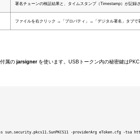
署名チェーンの検証結果と、タイムスタンプ（Timestamp）が記
ファイルを右クリック →「プロパティ」→「デジタル署名」タブで
）
K付属の
jarsigner
を使います。USBトークン内の秘密鍵はPKCS#
lass sun.security.pkcs11.SunPKCS11 -providerArg eToken.cfg -ts