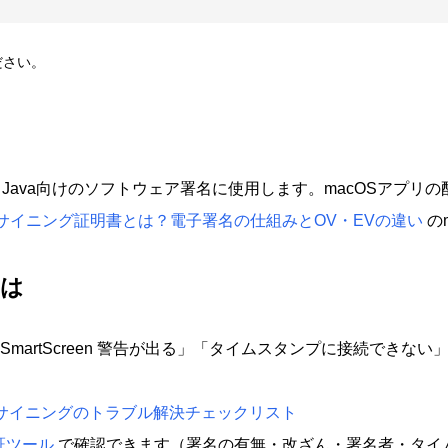
ださい。
a向けのソフトウェア署名に使用します。macOSアプリの配布には Ap
サイニング証明書とは？電子署名の仕組みとOV・EVの違い
の
きは
のに SmartScreen 警告が出る」「タイムスタンプに接続で
コードサイニングのトラブル解決チェックリスト
名検証ツール
で確認できます（署名の有無・改ざん・署名者・タイ