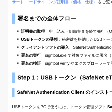
サート コードサイニング証明書（価格・仕様）
をご覧
署名までの全体フロー
証明書の取得
：申し込み・組織審査を経て発行（O
USBトークンの受領
：秘密鍵を格納したUSBトークン
クライアントソフトの導入
：SafeNet Authent
署名の実行
：signtool.exe で対象ファイルに署名（
署名の検証
：signtool verify やエクスプロ
Step 1：USBトークン（SafeNet
SafeNet Authentication Client のインス
USBトークンをPCで使うには、トークン管理ソフト
Sa