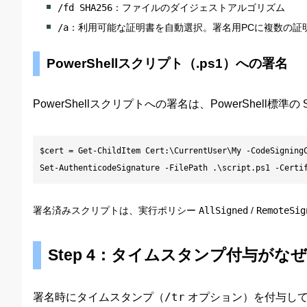
/fd SHA256
：ファイルのダイジェストアルゴリズム
/a
：利用可能な証明書を自動選択。署名用PCに複数の証
PowerShellスクリプト（.ps1）への署名
PowerShellスクリプトへの署名は、PowerShell標準の
$cert = Get-ChildItem Cert:\CurrentUser\My -CodeSigningC
Set-AuthenticodeSignature -FilePath .\script.ps1 -Certi
署名済みスクリプトは、実行ポリシー
AllSigned
/
RemoteSig
Step 4：タイムスタンプ付与がな
署名時にタイムスタンプ（
/tr
オプション）を付与し