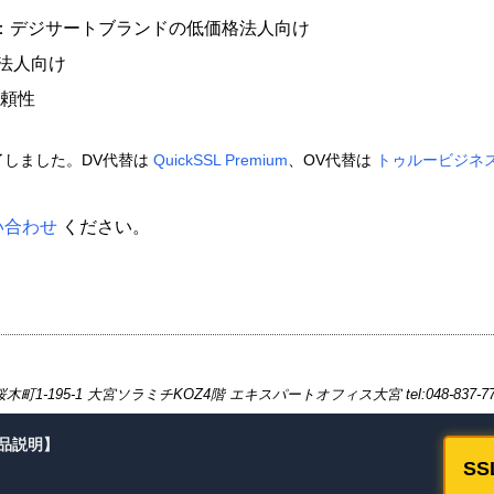
）：デジサートブランドの低価格法人向け
ム法人向け
信頼性
終了しました。DV代替は
QuickSSL Premium
、OV代替は
トゥルービジネス
い合わせ
ください。
-195-1 大宮ソラミチKOZ4階 エキスパートオフィス大宮 tel:048-837-7
商品説明】
S