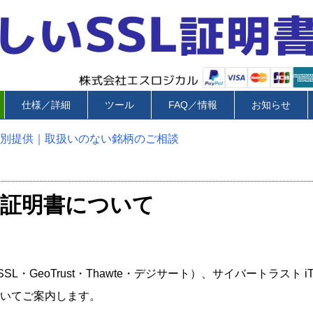
仕様／詳細
ツール
FAQ／情報
お知らせ
個別提供｜取扱いのない銘柄のご相談
L証明書について
・GeoTrust・Thawte・デジサート）、サイバートラスト iT
いてご案内します。