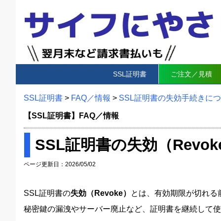
SSL証明書
ご注文／見積
SSL証明書
>
FAQ／情報
>
SSL証明書の失効手続きに
【SSL証明書】FAQ／情報
SSL証明書の失効（Rev
ページ更新日：2026/05/02
SSL証明書の
失効（Revoke）
とは、有効期限が切れる
秘密鍵の漏洩やサーバー廃止など、証明書を継続して使