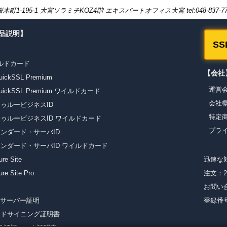
-195-1 大宮ソラミチKOZ4階 エキスパートオフィス大宮 tel:048-837-7
商品説明】
S
ワイルドカード
【会社
kSSL Premium
運営
ckSSL Premium ワイルドカード
会社
ゥルービジネスID
特定
ゥルービジネスID ワイルドカード
プラ
ンダード・サーバID
タンダード・サーバID ワイルドカード
e Site
迅速な
 Site Pro
注文：
お問い
TLS サーバー証明
登録番号:
ードサイニング証明書