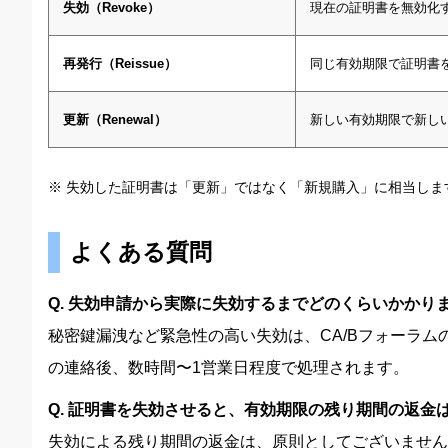
失効（Revoke）
現在の証明書を無効化
再発行（Reissue）
同じ有効期限で証明書を
更新（Renewal）
新しい有効期限で新し
※ 失効した証明書は「更新」ではなく「新規購入」に相当し
よくある質問
Q. 失効申請から実際に失効するまでどのくらいかかり
秘密鍵漏洩など緊急性の高い失効は、CA/Bフォーラ
の連絡後、数時間〜1営業日程度で処理されます。
Q. 証明書を失効させると、有効期限の残り期間の返金
失効による残り期間の返金は、原則としてございません