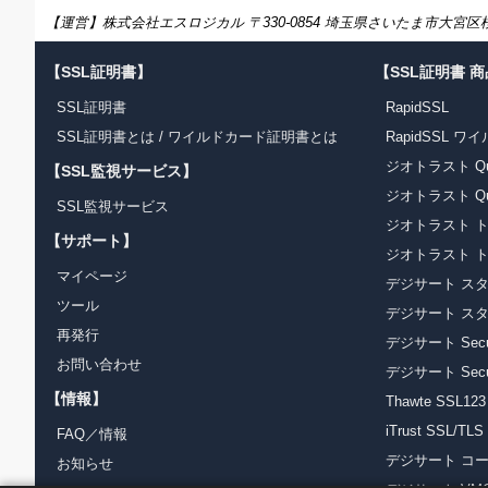
【運営】株式会社エスロジカル 〒330-0854 埼玉県さいたま市大宮区桜木町1
【SSL証明書】
【SSL証明書 
SSL証明書
RapidSSL
SSL証明書とは
/
ワイルドカード証明書とは
RapidSSL 
ジオトラスト Quic
【SSL監視サービス】
ジオトラスト Qui
SSL監視サービス
ジオトラスト ト
【サポート】
ジオトラスト ト
マイページ
デジサート スタ
ツール
デジサート ス
再発行
デジサート Secur
お問い合わせ
デジサート Secure
【情報】
Thawte SSL123
iTrust SSL/
FAQ／情報
デジサート コ
お知らせ