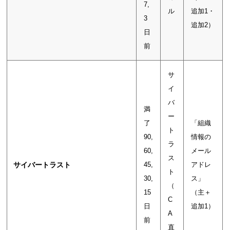
7,
ル
追加1・
3
追加2）
日
前
サ
イ
バ
満
ー
了
「組織
ト
90,
情報の
ラ
60,
メール
ス
サイバートラスト
45,
アドレ
ト
30,
ス」
（
15
（主＋
C
日
追加1）
A
前
直