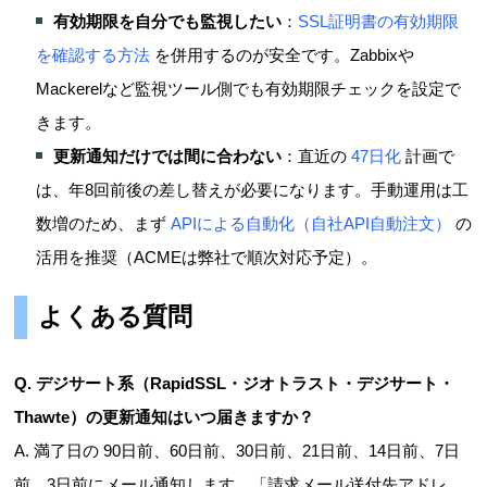
有効期限を自分でも監視したい
：
SSL証明書の有効期限
を確認する方法
を併用するのが安全です。Zabbixや
Mackerelなど監視ツール側でも有効期限チェックを設定で
きます。
更新通知だけでは間に合わない
：直近の
47日化
計画で
は、年8回前後の差し替えが必要になります。手動運用は工
数増のため、まず
APIによる自動化（自社API自動注文）
の
活用を推奨（ACMEは弊社で順次対応予定）。
よくある質問
Q. デジサート系（RapidSSL・ジオトラスト・デジサート・
Thawte）の更新通知はいつ届きますか？
A. 満了日の 90日前、60日前、30日前、21日前、14日前、7日
前、3日前にメール通知します。「請求メール送付先アドレ