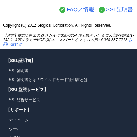
FAQ／情報
SSL証明書
Copyright (C) 2012 Slogical Corporation. All Rights Reserved.
【運営】株式会社エスロジカル 〒330-0854 埼玉県さいたま市大宮区桜木町1-
195-1 大宮ソラミチKOZ4階 エキスパートオフィス大宮 tel:048-837-7778
お
問い合わせ
【SSL証明書】
SSL証明書
SSL証明書とは
/
ワイルドカード証明書とは
【SSL監視サービス】
SSL監視サービス
【サポート】
マイページ
ツール