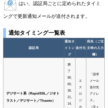
はい、認証局ごとに定められたタイミ
ングで更新通知メールが送付されます。
通知タイミング一覧表
通知タ
宛先（ご注
認証局
イミン
送付元
文時の入力
グ
欄）
満
了
「請求
90,
エ
メール
60,
ス
送付先
30,
デジサート系（RapidSSL／ジオト
ロ
アドレ
21,
ジ
ス」
ラスト／デジサート／Thawte）
14,
カ
（主＋