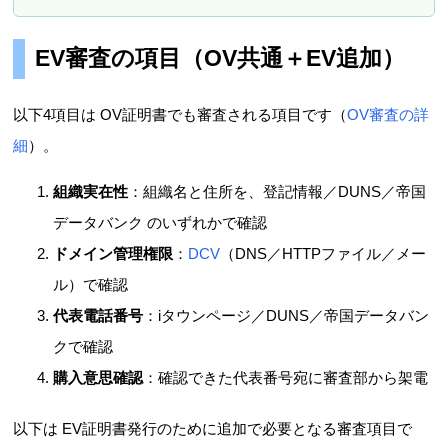
EV審査の項目（OV共通＋EV追加）
以下4項目は OV証明書でも審査される項目です（
OV審査の詳
細
）。
組織実在性
：組織名と住所を、登記情報／DUNS／帝国
データバンク のいずれかで確認
ドメイン管理権限
：
DCV
（DNS／HTTPファイル／メー
ル）で確認
代表電話番号
：iタウンページ／DUNS／帝国データバン
クで確認
購入意思確認
：確認できた代表番号宛に審査部から架電
以下は EV証明書発行のために追加で必要となる審査項目で