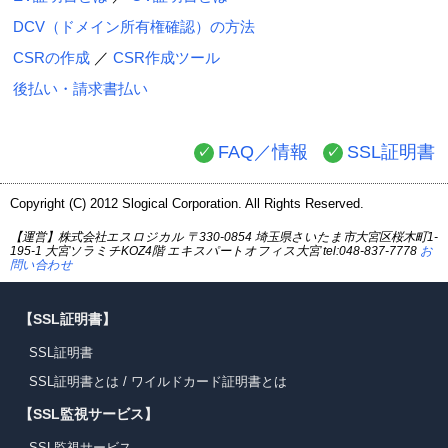
DCV（ドメイン所有権確認）の方法
CSRの作成
／
CSR作成ツール
後払い・請求書払い
FAQ／情報
SSL証明書
Copyright (C) 2012 Slogical Corporation. All Rights Reserved.
【運営】株式会社エスロジカル 〒330-0854 埼玉県さいたま市大宮区桜木町1-
195-1 大宮ソラミチKOZ4階 エキスパートオフィス大宮 tel:048-837-7778
お
問い合わせ
【SSL証明書】
SSL証明書
SSL証明書とは
/
ワイルドカード証明書とは
【SSL監視サービス】
SSL監視サービス