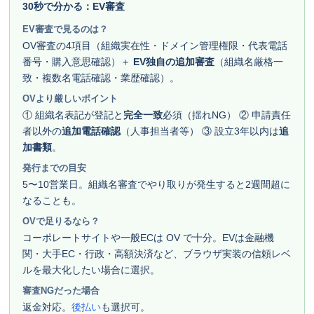
30秒で分かる：EV審査
EV審査で見るのは？
OV審査の4項目（組織実在性・ドメイン管理権限・代表電話
番号・購入意思確認）＋
EV独自の追加審査
（組織名厳格一
致・複数名電話確認・業歴確認）。
OVより厳しいポイント
① 組織名表記が登記と
完全一致
必須（揺れNG） ② 申請責任
者以外の
追加電話確認
（人事担当者等） ③ 設立3年以内は
追
加書類
。
発行までの目安
5〜10営業日。組織名審査でやり取りが発生すると2週間超に
なることも。
OVで足りるなら？
コーポレートサイトや一般ECは OV で十分。EVは金融機
関・大手EC・行政・高額決済など、ブラウザ実装の信頼レベ
ルを最大化したい場合に選択。
審査NGだった場合
返金対応。
後払い
も選択可。