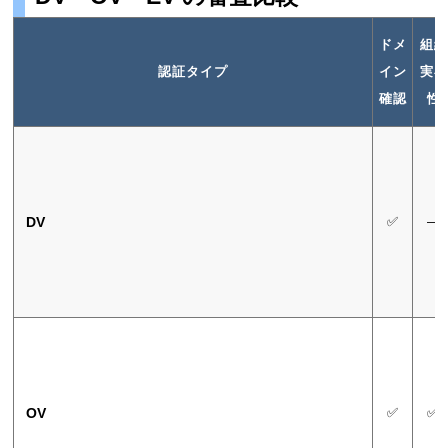
ドメ
組織
認証タイプ
イン
実在
確認
性
DV
✅
―
OV
✅
✅