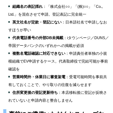
組織名の表記揺れ
：「株式会社○○」「(株)○○」「Co.,
Ltd.」を混在させて申請。登記表記に完全統一
英文社名が定款・登記にない
：日本語社名で申請しなお
すほうが早い
代表電話番号の外部DB未掲載
：iタウンページ／DUNS／
帝国データバンクのいずれかへの掲載が必須
複数名電話確認に対応できない
：申請責任者単独の小規
模組織でEV申請するケース。代表取締役で完結可能か事前
確認を
営業時間外・休業日に審査架電
：受電可能時間を事前共
有しておくことで、やり取りの往復を減らせます
住所変更後の登記更新待ち
：本店移転後に登記が反映さ
れていないと申請内容と整合しません